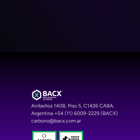
Santiago
Legal Adviso
Funes de Rio
Arribeños 1408, Piso 5, C1426 CABA, 
Argentina +54 (11) 6009-2229 (BACX) 
carbono@bacx.com.ar