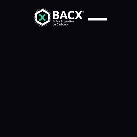
Quienes
Somos
esionales
emprendedores
que
buscan
crear
profundida
Con
amplia
experiencia
en
tecnología,
gestión
de
riesgos