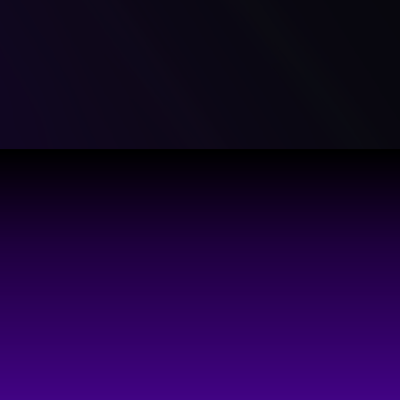
 Balbi
Alexia Rosenthal 
r, Partner at Bruchou & 
Regulatory Advisor, Founding
ja
TCA Tanoira Cassagne